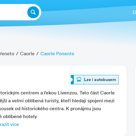
D
Veneto
Caorle
Caorle Ponente
Další fotografie
lze i autobusem
istorickým centrem a řekou Livenzou. Tato část Caorle
jší a velmi oblíbená turisty, kteří hledají spojení mezi
kousek od historického centra. K pronájmu jsou
é oblíbené hotely.
ch výletů do Benátek i okolí
azit více
.