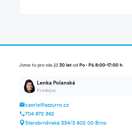
Autobusová doprava
naši nabídku pro cestu autobusem do tohoto l
Individuální doprava
vzdálenost
z Mikulova 635 km, z Dolního Dvoř
autem
dálnice dálnice A4 Tarvisio - Venezia n
vlakem
, nejbližší stanice, San’Stino di Livenza
30 let
Po - Pá 8:00-17:00 h
Jsme tu pro vás již
od
.
Lenka Polanská
Prodejce
caorle@azzurro.cz
704 972 362
Starobrněnská 334/3 602 00 Brno