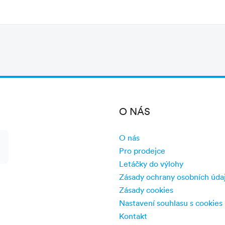
etoviska z ČR najdete
zde
, ze Slovenska pak
zde
iště, 580 km, z Ružinova, 620 km
ázev dálničního sjezdu Portogruaro
, vzdálenost z centra letoviska, 22 km
O NÁS
O nás
Pro prodejce
Letáčky do výlohy
Zásady ochrany osobních úda
Zásady cookies
Nastavení souhlasu s cookies
Kontakt