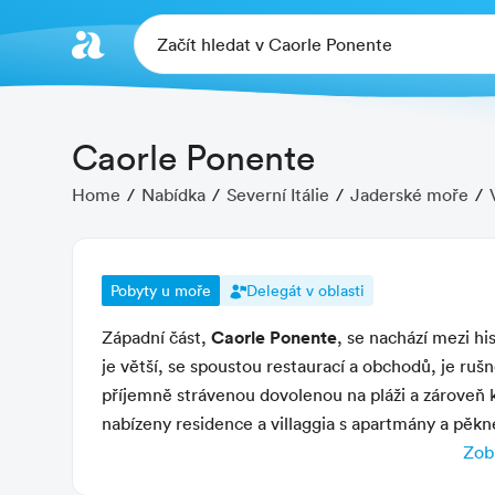
Začít hledat v Caorle Ponente
Caorle Ponente
Home
Nabídka
Severní Itálie
Jaderské moře
Pobyty u moře
Delegát v oblasti
Caorle Ponente
Západní část,
, se nachází mezi h
je větší, se spoustou restaurací a obchodů, je rušně
příjemně strávenou dovolenou na pláži a zároveň 
nabízeny residence a villaggia s apartmány a pěkn
Caorle
Z
se s námi můžete zúčastnit
organizovaný
Zobr
Charakteristika letoviska