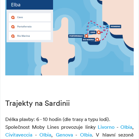
Trajekty na Sardinii
Délka plavby: 6 - 10 hodin (dle trasy a typu lodi).
Společnost Moby Lines provozuje linky
Livorno
-
Olbia
,
Civitaveccia
-
Olbia
,
Genova
-
Olbia
. V hlavní sezoně