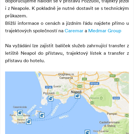
doporučujeme nalodit se v přístavu Pozzuoli, trajekty jezdí
i z Neapole. K pokladně je nutné dostavit se s technickým
průkazem.
Bližší informace o cenách a jízdním řádu najdete přímo u
trajektových společností na
Caremar
a
Medmar Group
Na vyžádání lze zajistit balíček služeb zahrnující transfer z
letiště Neapol do přístavu, trajektový lístek a transfer z
přístavu do hotelu.