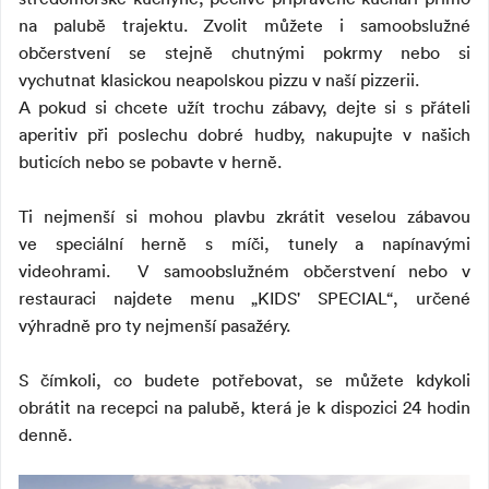
na palubě trajektu. Zvolit můžete i samoobslužné
občerstvení se stejně chutnými pokrmy nebo si
vychutnat klasickou neapolskou pizzu v naší pizzerii.
A pokud si chcete užít trochu zábavy, dejte si s přáteli
aperitiv při poslechu dobré hudby, nakupujte v našich
buticích nebo se pobavte v herně.
Ti nejmenší si mohou plavbu zkrátit veselou zábavou
ve speciální herně s míči, tunely a napínavými
videohrami. V samoobslužném občerstvení nebo v
restauraci najdete menu „KIDS' SPECIAL“, určené
výhradně pro ty nejmenší pasažéry.
S čímkoli, co budete potřebovat, se můžete kdykoli
obrátit na recepci na palubě, která je k dispozici 24 hodin
denně.