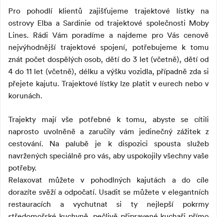
Pro pohodlí klientů zajišťujeme trajektové lístky na
ostrovy Elba a Sardinie od trajektové společnosti Moby
Lines. Rádi Vám poradíme a najdeme pro Vás cenově
nejvýhodnější trajektové spojení, potřebujeme k tomu
znát počet dospělých osob, dětí do 3 let (včetně), dětí od
4 do 11 let (včetně), délku a výšku vozidla, případně zda si
přejete kajutu. Trajektové lístky lze platit v eurech nebo v
korunách.
Trajekty mají vše potřebné k tomu, abyste se cítili
naprosto uvolněně a zaručily vám jedinečný zážitek z
cestování. Na palubě je k dispozici spousta služeb
navržených speciálně pro vás, aby uspokojily všechny vaše
potřeby.
Relaxovat můžete v pohodlných kajutách a do cíle
dorazíte svěží a odpočatí. Usadit se můžete v elegantních
restauracích a vychutnat si ty nejlepší pokrmy
středomořské kuchyně, pečlivě připravené kuchaři přímo