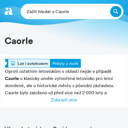
Začít hledat v Caorle
Caorle
lze i autobusem
Pobyty u moře
Oproti ostatním letoviskům v oblasti nejde v případě
Caorle
o klasicky uměle vytvořené letovisko pro letní
dovolené, ale o historické město s původní zástavbou.
Caorle bylo založeno už před více než 2 000 lety a
původně bylo vesnicí rybářů a pastevců. Stejně jako
Zobrazit více
Benátky se původně rozkládalo na ostrově v ústí řeky a
název městečka původně znamenal „Ostrov koz“. Svého
času Caorle dokonce soupeřilo s Benátkami o postavení