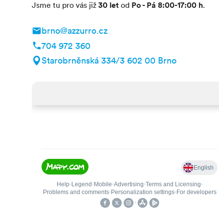
30 let
Po - Pá 8:00-17:00 h
Jsme tu pro vás již
od
.
brno@azzurro.cz
704 972 360
Starobrněnská 334/3 602 00 Brno