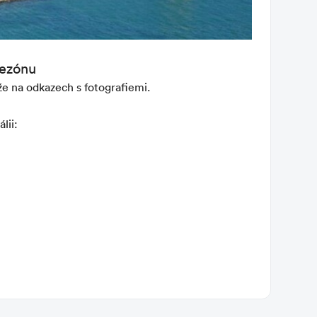
sezónu
íže na odkazech s fotografiemi.
álii: