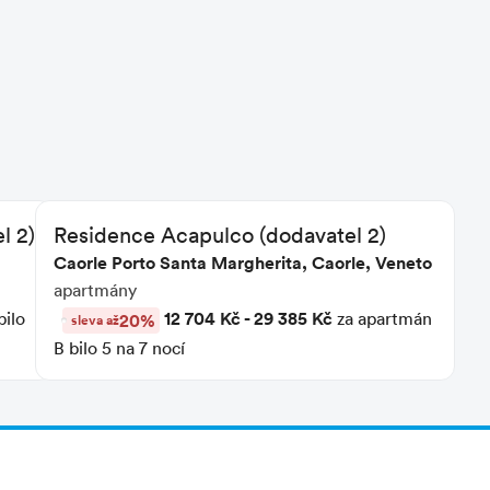
l 2)
Residence Acapulco (dodavatel 2)
«
1
2
»
Caorle Porto Santa Margherita, Caorle, Veneto
apartmány
Počet vyhledaných: 17 ubytovacích kapacit
12 704 Kč - 29 385 Kč
bilo
za apartmán
20%
sleva až
B bilo 5 na 7 nocí