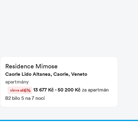
Residence Mimose
Caorle Lido Altanea, Caorle, Veneto
apartmány
13 677 Kč - 50 200 Kč
za apartmán
6%
sleva až
B2 bilo 5 na 7 nocí