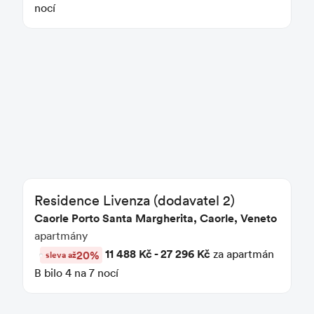
nocí
Residence Livenza (dodavatel 2)
Caorle Porto Santa Margherita, Caorle, Veneto
apartmány
11 488 Kč - 27 296 Kč
za apartmán
20%
sleva až
B bilo 4 na 7 nocí