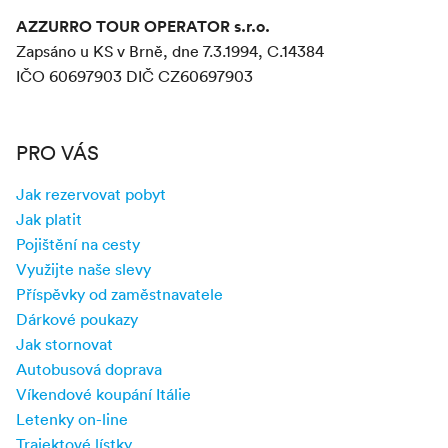
AZZURRO TOUR OPERATOR s.r.o.
Zapsáno u KS v Brně, dne 7.3.1994, C.14384
IČO 60697903 DIČ CZ60697903
PRO VÁS
Jak rezervovat pobyt
Jak platit
Pojištění na cesty
Využijte naše slevy
Příspěvky od zaměstnavatele
Dárkové poukazy
Jak stornovat
Autobusová doprava
Víkendové koupání Itálie
Letenky on-line
Trajektové lístky