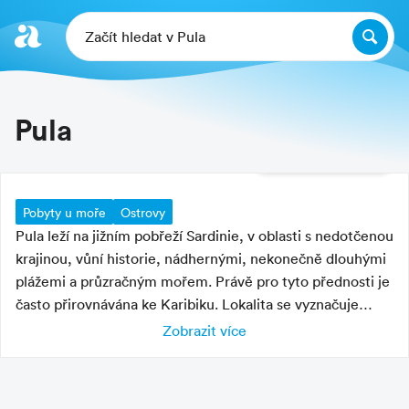
Začít hledat v Pula
Pula
Další fotografie
Pobyty u moře
Ostrovy
Pula leží na jižním pobřeží Sardinie, v oblasti s nedotčenou
krajinou, vůní historie, nádhernými, nekonečně dlouhými
plážemi a průzračným mořem. Právě pro tyto přednosti je
často přirovnávána ke Karibiku. Lokalita se vyznačuje
velkým množstvím piniových hájů, mezi nimiž jsou
Zobrazit více
Charakteristika letoviska
zasazeny residenční komplexy. Několik kilometrů dlouhá
písečná pláž nabízí množství vodních sportů –
klidné letovisko
windsurfing, paragliding, jízdu na vodních lyžích, vodních