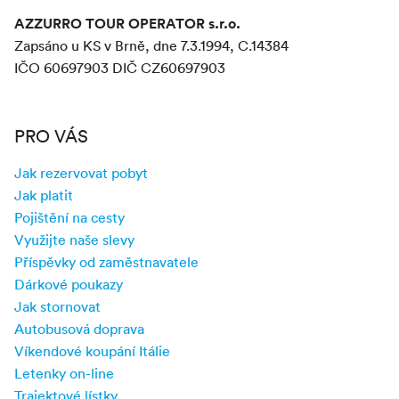
AZZURRO TOUR OPERATOR s.r.o.
Zapsáno u KS v Brně, dne 7.3.1994, C.14384
IČO 60697903 DIČ CZ60697903
PRO VÁS
Jak rezervovat pobyt
Jak platit
Pojištění na cesty
Využijte naše slevy
Příspěvky od zaměstnavatele
Dárkové poukazy
Jak stornovat
Autobusová doprava
Víkendové koupání Itálie
Letenky on-line
Trajektové lístky