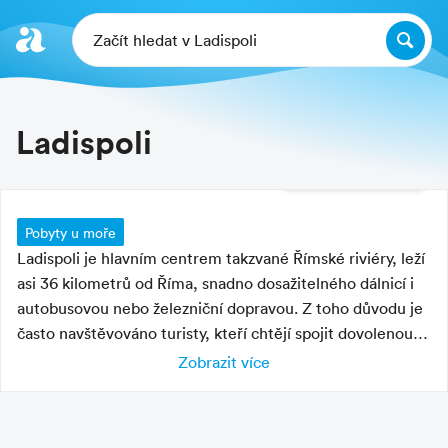
Začít hledat v Ladispoli
Ladispoli
Další fotografie
Pobyty u moře
Ladispoli je hlavním centrem takzvané Římské riviéry, leží
asi 36 kilometrů od Říma, snadno dosažitelného dálnicí i
autobusovou nebo železniční dopravou. Z toho důvodu je
často navštěvováno turisty, kteří chtějí spojit dovolenou u
moře a zároveň mít dostatek času na prohlídku Říma.
Zobrazit více
Charakteristika letoviska
Ladispoli bylo založeno na konci 19 století u starořímské
Via Aurelia princem Ladislavem Odelscachim, po němž
letovisko s rušnou i klidnou částí
dostalo jméno. Ovšem Ladispoli je výhodným výchozím