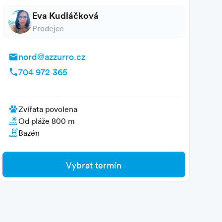
Eva Kudláčková
Prodejce
nord@azzurro.cz
704 972 365
zvířata povolena
Od pláže 800 m
bazén
Vybrat termín