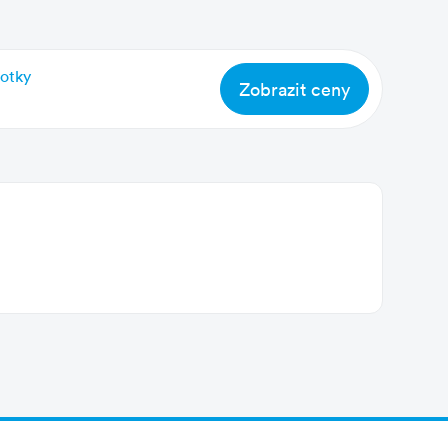
notky
Zobrazit ceny