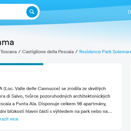
D
mma
Toscana
Castiglione della Pescaia
Residence Park Solema
Další fotografie
c. Valle delle Cannucce) se zrodila ze skvělých
ra di Salvo, tvůrce pozoruhodných architektonických
 Pescaia a Punta Ala. Disponuje celkem 98 apartmány,
dní blízkosti hlavní části s výhledem na park nebo na
ále od centrální části obklopených zelení
azit více
 recepce s halou, trezory a úschovnou zavazadel,