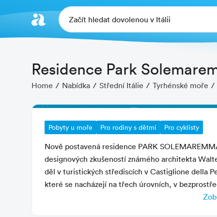
Začít hledat dovolenou v Itálii
Residence Park Solemare
Home
Nabídka
Střední Itálie
Tyrhénské moře
Pobyty u moře
Pro rodiny s dětmi
Pro cyklisty
Nově postavená residence PARK SOLEMAREMMA (Lo
designových zkušeností známého architekta Walte
děl v turistických střediscích v Castiglione della
které se nacházejí na třech úrovních, v bezprostře
toskánské pobřeží. Část apartmánů je v budovách d
Zobr
Pláž
borovicového háje. Součástí moderní residence je