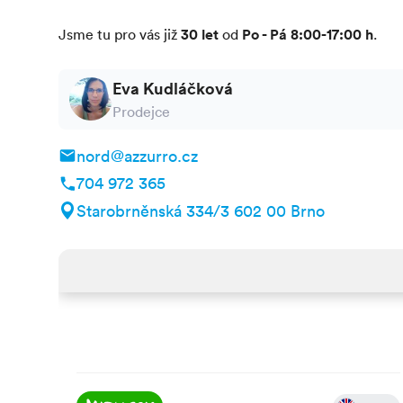
Děti
30 let
Po - Pá 8:00-17:00 h
Jsme tu pro vás již
od
.
animace
dětské hřiště
miniklu
Eva Kudláčková
Sport
Prodejce
půjčovna kol
tenis
víceúčelové
nord@azzurro.cz
Globálně všude
704 972 365
pobytová taxa
Starobrněnská 334/3 602 00 Brno
zvířata
malého vzrůstu povolena, do 10 kg, nutno aviz