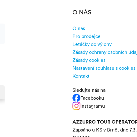
O NÁS
b
, 4 - 12 let
O nás
Pro prodejce
 hřiště
Letáčky do výlohy
Zásady ochrany osobních úda
Zásady cookies
Nastavení souhlasu s cookies
Kontakt
Sledujte nás na
ovat předem a nahlásit rasu
Facebooku
Instagramu
AZZURRO TOUR OPERATOR s
Zapsáno u KS v Brně, dne 7.3.