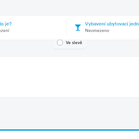
čných prostorách
e
pizzerie
olečenská místnost / salonek
, čítárna, s TV
ás je?
Vybavení ubytovací jed
ezení
Neomezeno
kancelář
Ve slevě
 živou hudbou
úschovna zavazadel
rostřed zeleně