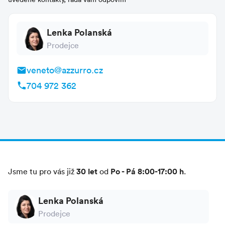
půjčovna kol
fitness / posilovna
malá kopaná
plážový volejbal
Lenka Polanská
aerobik
aqua aerobik / aquagym
Prodejce
skupinové aktivity
veneto@azzurro.cz
Globálně všude
704 972 362
pobytová taxa
zvířata
nepovolena
30 let
Po - Pá 8:00-17:00 h
Jsme tu pro vás již
od
.
Lenka Polanská
Prodejce