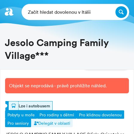
Začít hledat dovolenou v Itálii
Jesolo Camping Family
Village***
Další fotografie
Objekt se neprodává - právě prohlížíte náhled.
lze i autobusem
Pobyty u moře
Pro rodiny s dětmi
Pro klidnou dovolenou
Pro seniory
Delegát v oblasti