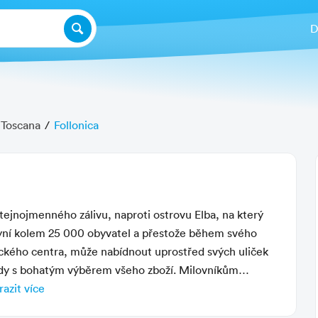
D
Toscana
Follonica
Další fotografie
stejnojmenného zálivu, naproti ostrovu Elba, na který
yní kolem 25 000 obyvatel a přestože během svého
rického centra, může nabídnout uprostřed svých uliček
třídy s bohatým výběrem všeho zboží. Milovníkům
 Massa Marittima, Grosseto, Campiglia Marittima a
azit více
V okolí městečka a podél pláží jsou bohaté piniové