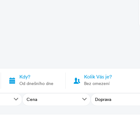
y.
Kdy?
Kolik Vás je?
 ve věku
od 0 do 15,99 let
Od dnešního dne
Bez omezení
Cena
Doprava
iště, 1 072 km, z Ružinova, 1 188 km
ího sjezdu Follonica