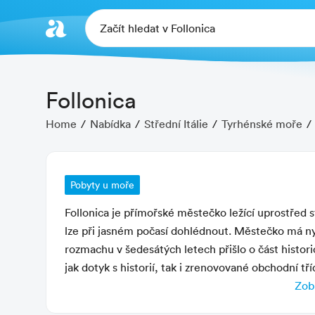
Začít hledat v Follonica
Follonica
Home
Nabídka
Střední Itálie
Tyrhénské moře
Pobyty u moře
Follonica je přímořské městečko ležící uprostřed 
lze při jasném počasí dohlédnout. Městečko má n
rozmachu v šedesátých letech přišlo o část histo
jak dotyk s historií, tak i zrenovované obchodní 
historie a nevšedních památek můžeme doporučit
Zobr
Charakteristika letoviska
bez dalších podrobností prakticky celé Toskánsko. 