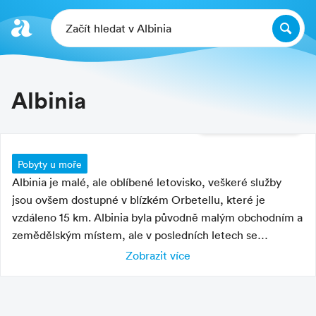
Začít hledat v Albinia
Albinia
Další fotografie
Pobyty u moře
Albinia je malé, ale oblíbené letovisko, veškeré služby
jsou ovšem dostupné v blízkém Orbetellu, které je
vzdáleno 15 km. Albinia byla původně malým obchodním a
zemědělským místem, ale v posledních letech se
postupně změnila v pozoruhodné turistické a lázeňské
Zobrazit více
Charakteristika letoviska
místo. Svoje jméno získalo letovisko podle řeky Albegna.
Věže Saline, nedaleko jejího ústí, jsou dokladem výroby
letovisko s rušnou i klidnou částí
soli. Několik kilometrů od Monte Argentario a