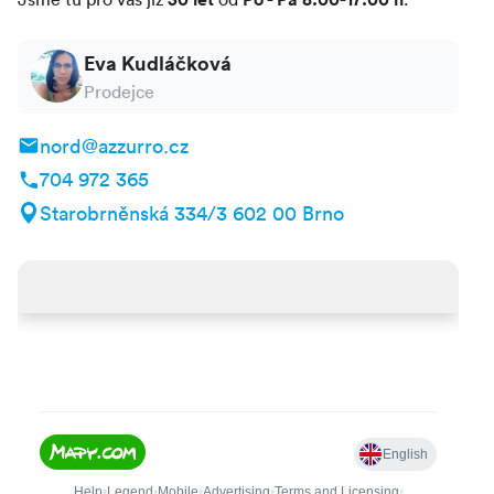
vlakem
, nejbližší stanice, Talamone, vzdálenost z
centra letoviska, 12 km
Eva Kudláčková
Prodejce
nord@azzurro.cz
704 972 365
Starobrněnská 334/3 602 00 Brno