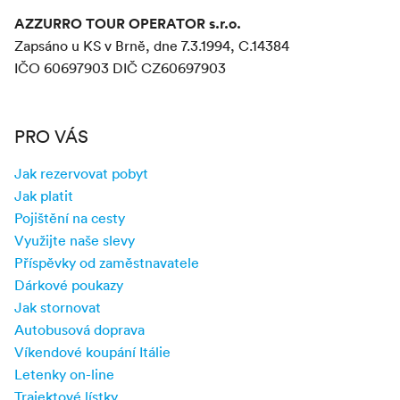
AZZURRO TOUR OPERATOR s.r.o.
Zapsáno u KS v Brně, dne 7.3.1994, C.14384
IČO 60697903 DIČ CZ60697903
PRO VÁS
Jak rezervovat pobyt
Jak platit
Pojištění na cesty
Využijte naše slevy
Příspěvky od zaměstnavatele
Dárkové poukazy
Jak stornovat
Autobusová doprava
Víkendové koupání Itálie
Letenky on-line
Trajektové lístky