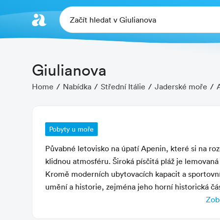
Začít hledat v Giulianova
Giulianova
Home
Nabídka
Střední Itálie
Jaderské moře
Pobyty u moře
Půvabné letovisko na úpatí Apenin, které si na roz
klidnou atmosféru. Široká písčitá pláž je lemova
Kromě moderních ubytovacích kapacit a sportovníc
umění a historie, zejména jeho horní historická čás
windsurfingu, jachtingu a rybaření. Pro rodiny s 
Zobr
Charakteristika letoviska