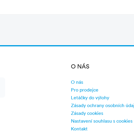
ního sjezdu Val Vibrata
st z centra letoviska, 2 km
O NÁS
O nás
Pro prodejce
Letáčky do výlohy
Zásady ochrany osobních úda
Zásady cookies
Nastavení souhlasu s cookies
Kontakt