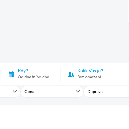
vstup do moře
Kdy?
Kolik Vás je?
/os./den
Od dnešního dne
Bez omezení
Cena
Doprava
ětnu a září sleva 50 %
iště, 1 079 km, z Ružinova, 1 131 km