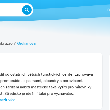
D
Abruzzo
Giulianova
Další fotografie
díl od ostatních větších turistických center zachovává
ná promenádou s palmami, oleandry a borovicemi.
h zařízení nabízí městečko také vyžití pro milovníky
t. Středisko je ideální také pro vyznavače
dětmi doporučujeme navštívit zábavní park Giocolandia.
azit více