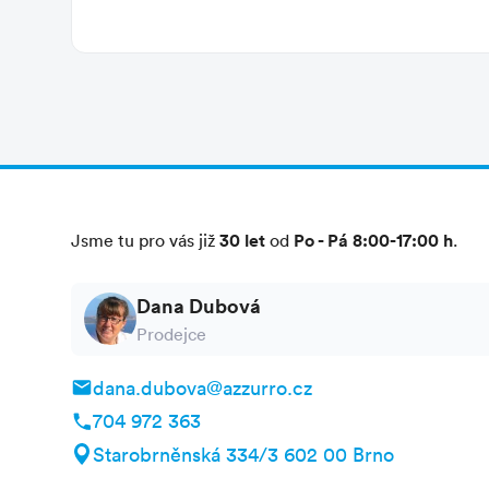
autem
dálnice A 14 Bologna - Bari název dálnič
vlakem
, nejbližší stanice, Giulianova, vzdáleno
30 let
Po - Pá 8:00-17:00 h
Jsme tu pro vás již
od
.
Dana Dubová
Prodejce
dana.dubova@azzurro.cz
704 972 363
Starobrněnská 334/3 602 00 Brno