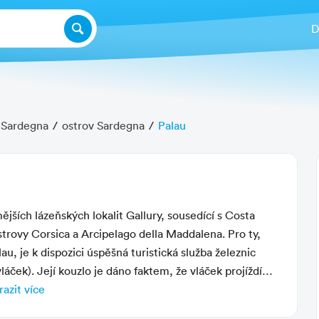
D
Sardegna
ostrov Sardegna
Palau
Další fotografie
mějších lázeňských lokalit Gallury, sousedící s Costa
strovy Corsica a Arcipelago della Maddalena. Pro ty,
u, je k dispozici úspěšná turistická služba železnic
áček). Její kouzlo je dáno faktem, že vláček projíždí
kticky nedostupné.
azit více