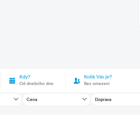
ísčitá
, jemný bílý písek
Kdy?
Kolik Vás je?
Od dnešního dne
Bez omezení
Cena
Doprava
iště, 1 276 km, z Ružinova, 1 328 km
 Firenze název dálničního sjezdu Livorno