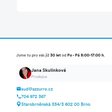
trajekt
,
délka plavby: 6 - 10 hodin dle typu lod
Civitavecchia. Rádi Vám poradíme a najdeme c
dospělých osob, dětí do 3 let (včetně), dětí od 
30 let
Po - Pá 8:00-17:00 h
Jsme tu pro vás již
od
.
Jana Skulínková
Prodejce
sud@azzurro.cz
704 972 367
Starobrněnská 334/3 602 00 Brno