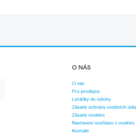
i a trasy, přístavy: Genova, Livorno, Piombino,
enově nejvýhodnější spojení, napište nám počet
4 do 11 let (včetně) a délku auta.
O NÁS
O nás
Pro prodejce
Letáčky do výlohy
Zásady ochrany osobních úda
Zásady cookies
Nastavení souhlasu s cookies
Kontakt