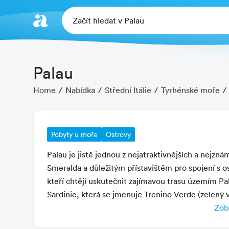
Začít hledat v Palau
Palau
Home
Nabídka
Střední Itálie
Tyrhénské moře
Pobyty u moře
Ostrovy
Palau je jistě jednou z nejatraktivnějších a nejzná
Smeralda a důležitým přístavištěm pro spojení s o
kteří chtějí uskutečnit zajímavou trasu územím Pala
Sardinie, která se jmenuje Trenino Verde (zelený vl
oblastmi bez silnic a cest, které by byly jinak pra
Zobr
Charakteristika letoviska