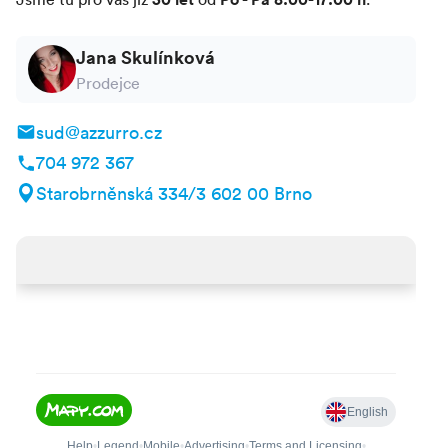
3 let (včetně), dětí od 4 do 11 let (včetně) a délku
auta.
Jana Skulínková
Prodejce
sud@azzurro.cz
704 972 367
Starobrněnská 334/3 602 00 Brno