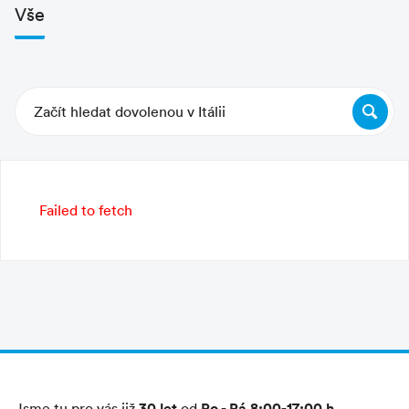
Typ pláže
Vše
volná pláž
placená pláž
Charakteristika pláže
prostorná
písčitá
, jemný bílý písek
Začít hledat dovolenou v Itálii
pozvolný vstup do moře
Individuální doprava
vzdálenost
z Mikulova 1 110 km, z Dolního Dvořiště, 1
Failed to fetch
045 km, z Ružinova, 1 095 km
autem
dálnice A11 Firenze - Pisa, přístav Portoferraio
název dálničního sjezdu Livorno
trajekt
, délka plavby: 1 hodina,
v období 01.04. - 20.09. jezdí denně cca každou
hodinu od 06.00 do 22.00 hod..
Rádi Vám poradíme a najdeme cenově nejvýhodnější
spojení, napište nám počet dospělých osob, dětí do
30 let
Po - Pá 8:00-17:00 h
Jsme tu pro vás již
od
.