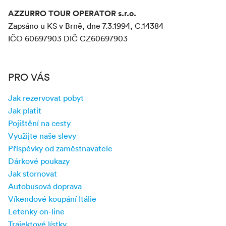
AZZURRO TOUR OPERATOR s.r.o.
Zapsáno u KS v Brně, dne 7.3.1994, C.14384
IČO 60697903 DIČ CZ60697903
PRO VÁS
Jak rezervovat pobyt
Jak platit
Pojištění na cesty
Využijte naše slevy
Příspěvky od zaměstnavatele
Dárkové poukazy
Jak stornovat
Autobusová doprava
Víkendové koupání Itálie
Letenky on-line
Trajektové lístky