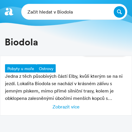
Začít hledat v Biodola
Biodola
Další fotografie
Pobyty u moře
Ostrovy
Jedna z těch působivých částí Elby, kvůli kterým se na ni
jezdí. Lokalita Biodola se nachází v krásném zálivu s
jemným pískem, mimo přímé silniční trasy, kolem je
obklopena zalesněnými úbočími menších kopců s
množstvím stezek a vycházkových tras. Velký záliv je
Zobrazit více
Charakteristika letoviska
tvořen několika menšími malebnými zátokami s písčitými
plážemi La Biodola, Scaglieri a Forno, v centrální zátoce
letovisko s rušnou i klidnou částí
La Biodola je v dosahu dostatek kavárniček i restaurací.