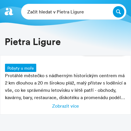
Začít hledat v Pietra Ligure
Pietra Ligure
Další fotografie
Pobyty u moře
Protáhlé městečko s nádherným historickým centrem má
2 km dlouhou a 20 m širokou pláž, malý přístav s loděnicí a
vše, co ke správnému letovisku v létě patří - obchody,
kavárny, bary, restaurace, diskotéku a promenádu podél
moře, která ožívá především večer.
Zobrazit více
Typ pláže
volná pláž
placená pláž