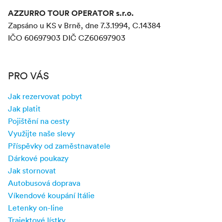
AZZURRO TOUR OPERATOR s.r.o.
Zapsáno u KS v Brně, dne 7.3.1994, C.14384
IČO 60697903 DIČ CZ60697903
PRO VÁS
Jak rezervovat pobyt
Jak platit
Pojištění na cesty
Využijte naše slevy
Příspěvky od zaměstnavatele
Dárkové poukazy
Jak stornovat
Autobusová doprava
Víkendové koupání Itálie
Letenky on-line
Trajektové lístky