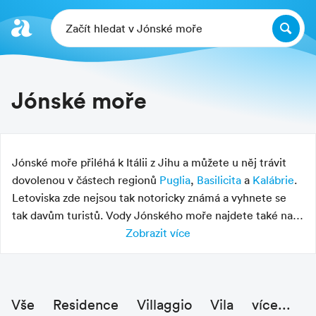
Začít hledat v Jónské moře
Jónské moře
Jónské moře přiléhá k Itálii z Jihu a můžete u něj trávit
dovolenou v částech regionů
Puglia
,
Basilicita
a
Kalábrie
.
Letoviska zde nejsou tak notoricky známá a vyhnete se
tak davům turistů. Vody Jónského moře najdete také na
východním pobřeží
Sicílie
Zobrazit více
.
Vše
Residence
Villaggio
Vila
více...