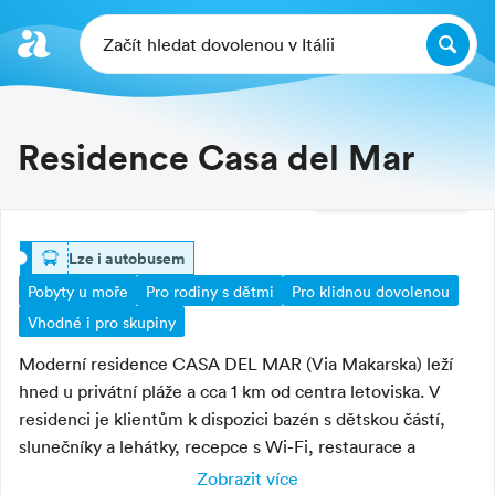
Začít hledat dovolenou v Itálii
Residence Casa del Mar
Další fotografie
lze i autobusem
Pobyty u moře
Pro rodiny s dětmi
Pro klidnou dovolenou
Vhodné i pro skupiny
Moderní residence CASA DEL MAR (Via Makarska) leží
hned u privátní pláže a cca 1 km od centra letoviska. V
residenci je klientům k dispozici bazén s dětskou částí,
slunečníky a lehátky, recepce s Wi-Fi, restaurace a
pizzerie s výhledem na moře, bar, výtah, prádelna (na
Zobrazit více